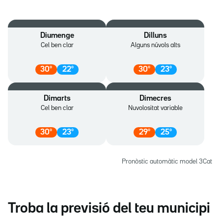
Diumenge
Dilluns
Cel ben clar
Alguns núvols alts
30
º
22
º
30
º
23
º
Dimarts
Dimecres
Cel ben clar
Nuvolositat variable
30
º
23
º
29
º
25
º
Pronòstic automàtic model 3Cat
Troba la previsió del teu municipi