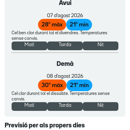
Avui
07 d'agost 2026
28
º màx
21
º min
Cel ben clar durant tot el divendres. Temperatures
sense canvis.
Matí
Tarda
Nit
Demà
08 d'agost 2026
30
º màx
21
º min
Cel clar durant tot el dissabte. Temperatures sense
canvis.
Matí
Tarda
Nit
Previsió per als propers dies