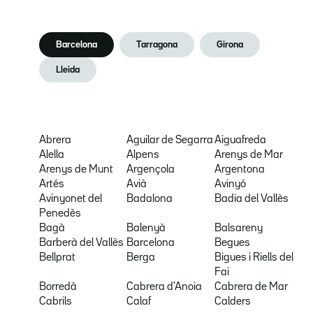
Barcelona
Tarragona
Girona
Lleida
Abrera
Aguilar de Segarra
Aiguafreda
Alella
Alpens
Arenys de Mar
Arenys de Munt
Argençola
Argentona
Artés
Avià
Avinyó
Avinyonet del
Badalona
Badia del Vallès
Penedès
Bagà
Balenyà
Balsareny
Barberà del Vallès
Barcelona
Begues
Bellprat
Berga
Bigues i Riells del
Fai
Borredà
Cabrera d'Anoia
Cabrera de Mar
Cabrils
Calaf
Calders