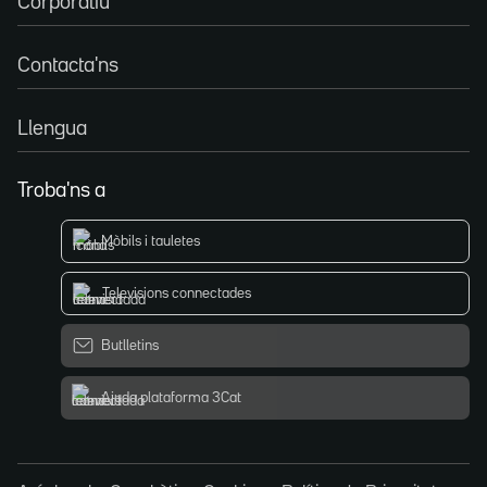
Corporatiu
Contacta'ns
Llengua
Troba'ns a
Mòbils i tauletes
Televisions connectades
Butlletins
Ajuda plataforma 3Cat