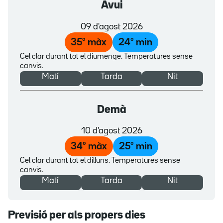
Avui
09 d'agost 2026
35
º màx
24
º min
Cel clar durant tot el diumenge. Temperatures sense
canvis.
Matí
Tarda
Nit
Demà
10 d'agost 2026
34
º màx
25
º min
Cel clar durant tot el dilluns. Temperatures sense
canvis.
Matí
Tarda
Nit
Previsió per als propers dies