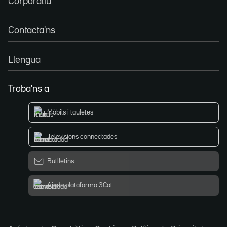
Corporatiu
Contacta'ns
Llengua
Troba'ns a
Mòbils i tauletes
Televisions connectades
Butlletins
Ajuda plataforma 3Cat