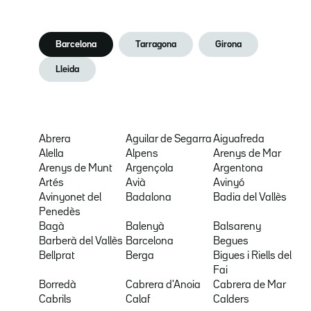
Barcelona
Tarragona
Girona
Lleida
Abrera
Aguilar de Segarra
Aiguafreda
Alella
Alpens
Arenys de Mar
Arenys de Munt
Argençola
Argentona
Artés
Avià
Avinyó
Avinyonet del
Badalona
Badia del Vallès
Penedès
Bagà
Balenyà
Balsareny
Barberà del Vallès
Barcelona
Begues
Bellprat
Berga
Bigues i Riells del
Fai
Borredà
Cabrera d'Anoia
Cabrera de Mar
Cabrils
Calaf
Calders