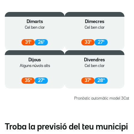
Dimarts
Dimecres
Cel ben clar
Cel ben clar
31
º
26
º
33
º
27
º
Dijous
Divendres
Alguns núvols alts
Cel ben clar
35
º
27
º
37
º
28
º
Pronòstic automàtic model 3Cat
Troba la previsió del teu municipi