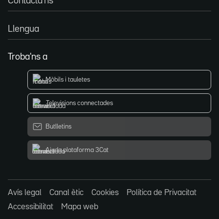
Contacta'ns
Llengua
Troba'ns a
Mòbils i tauletes
Televisions connectades
Butlletins
Ajuda plataforma 3Cat
Avís legal
Canal ètic
Cookies
Política de Privacitat
Accessibilitat
Mapa web