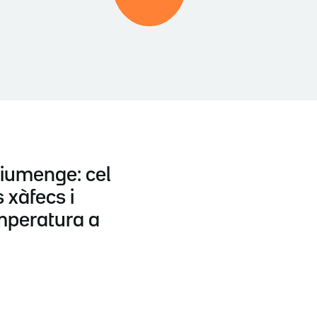
diumenge: cel
 xàfecs i
emperatura a