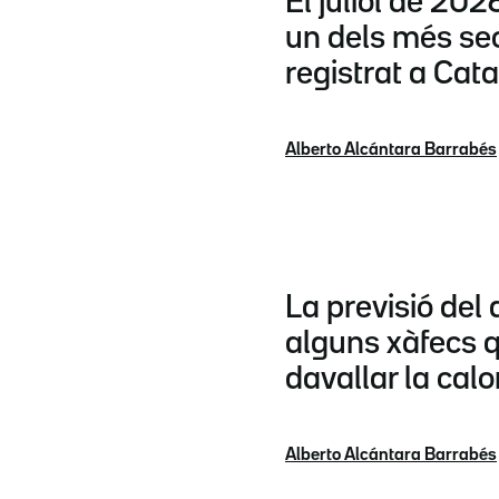
El juliol de 2026
un dels més se
registrat a Cat
Alberto Alcántara Barrabés
La previsió del 
alguns xàfecs 
davallar la calo
Alberto Alcántara Barrabés