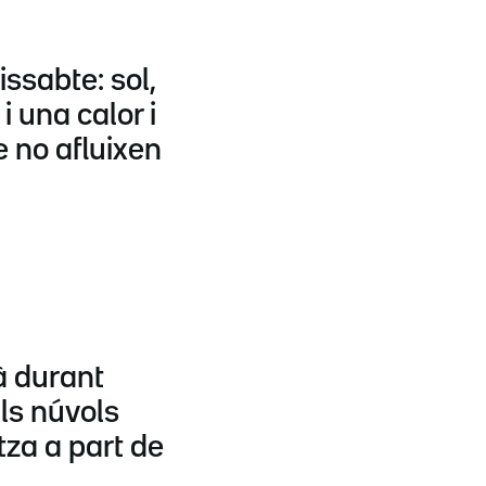
issabte: sol,
i una calor i
 no afluixen
à durant
Els núvols
tza a part de