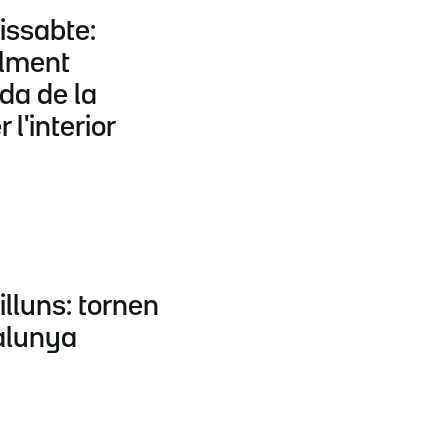
issabte:
alment
ada de la
l'interior
illuns: tornen
talunya