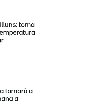
illuns: torna
a temperatura
ar
a tornarà a
mana a