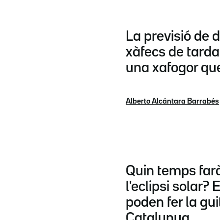
La previsió de d
xàfecs de tarda 
una xafogor que
Alberto Alcántara Barrabés
Quin temps far
l'eclipsi solar? 
poden fer la gui
Catalunya