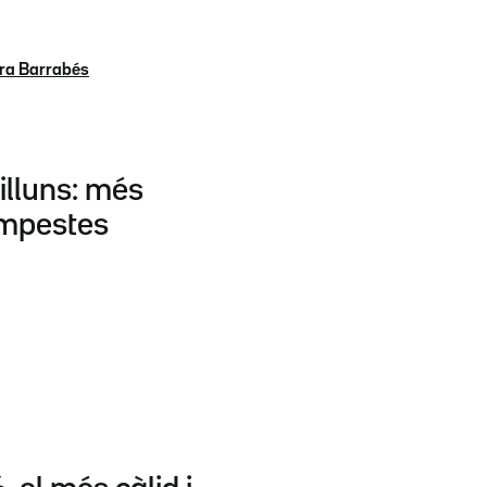
ara Barrabés
illuns: més
empestes