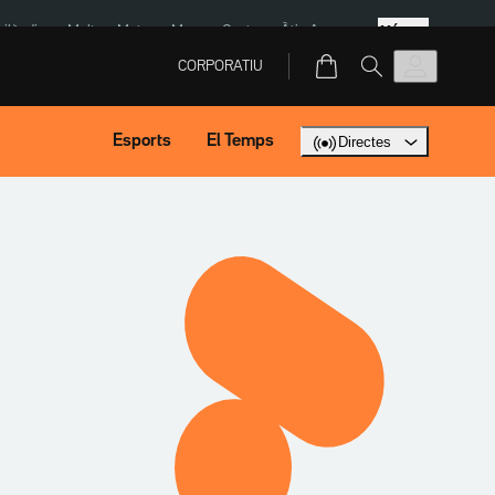
Més
Tailàndia
Multa a Meta
Menors Ceuta
Àtic Ayuso
CORPORATIU
Esports
El Temps
Directes