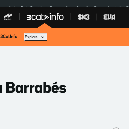
res eclipsi
De la Espriella
Dos anys Illa
Granollers Paraguai
Institut 
 3CatInfo
Explora
a Barrabés