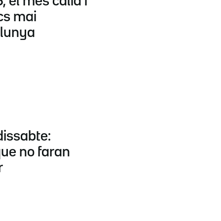
, el més càlid i
cs mai
alunya
dissabte:
que no faran
r