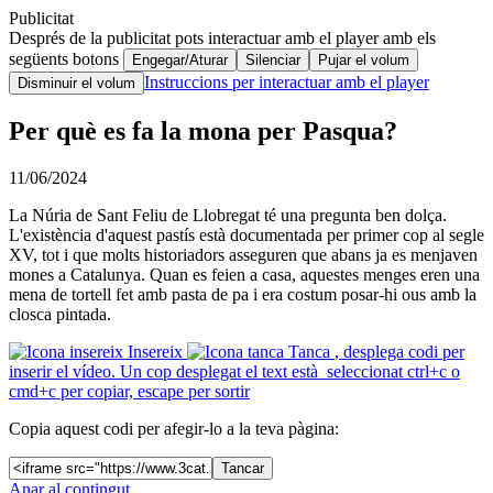
Publicitat
Després de la publicitat pots interactuar amb el player amb els
següents botons
Engegar/Aturar
Silenciar
Pujar el volum
Instruccions per interactuar amb el player
Disminuir el volum
Per què es fa la mona per Pasqua?
11/06/2024
La Núria de Sant Feliu de Llobregat té una pregunta ben dolça.
L'existència d'aquest pastís està documentada per primer cop al segle
XV, tot i que molts historiadors asseguren que abans ja es menjaven
mones a Catalunya. Quan es feien a casa, aquestes menges eren una
mena de tortell fet amb pasta de pa i era costum posar-hi ous amb la
closca pintada.
Insereix
Tanca
, desplega codi per
inserir el vídeo. Un cop desplegat el text està seleccionat ctrl+c o
cmd+c per copiar, escape per sortir
Copia aquest codi per afegir-lo a la teva pàgina:
Tancar
Anar al contingut