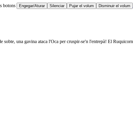
ts botons
Engegar/Aturar
Silenciar
Pujar el volum
Disminuir el volum
de sobte, una gavina ataca l'Oca per cruspir-se'n l'entrepà! El Ruquicorn f