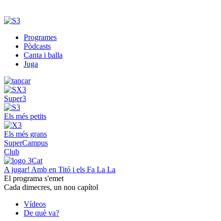
Programes
Pòdcasts
Canta i balla
Juga
Super3
Els més petits
Els més grans
SuperCampus
Club
A jugar! Amb en Titó i els Fa La La
El programa s'emet
Cada dimecres, un nou capítol
Vídeos
De què va?