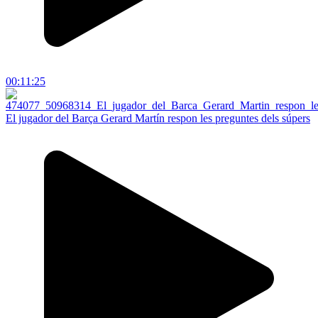
00:11:25
El jugador del Barça Gerard Martín respon les preguntes dels súpers