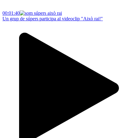
00:01:40
Un grup de súpers participa al videoclip "Això rai!"