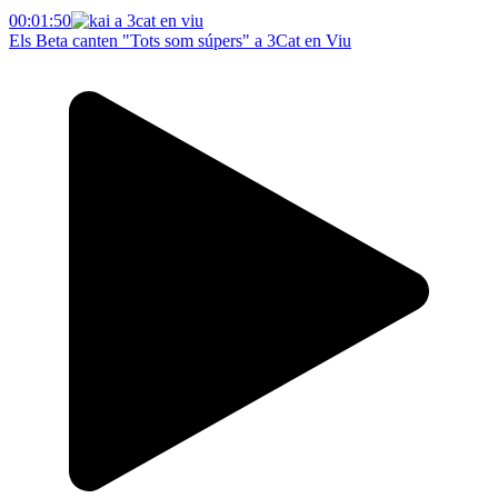
00:01:50
Els Beta canten "Tots som súpers" a 3Cat en Viu