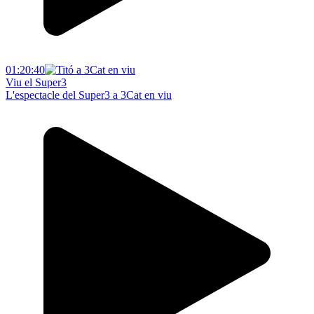
01:20:40
Viu el Super3
L'espectacle del Super3 a 3Cat en viu