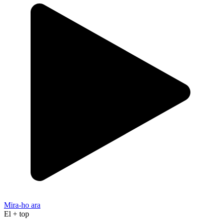
Mira-ho ara
El + top