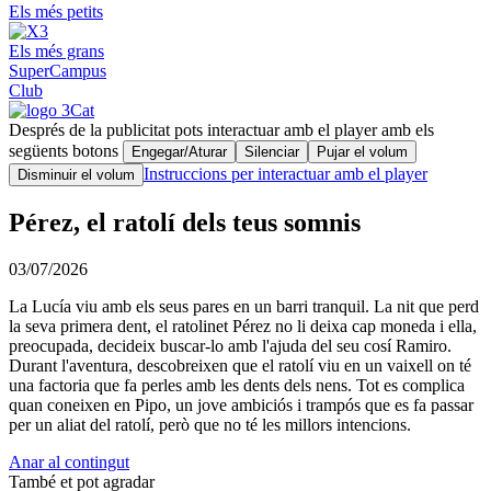
Els més petits
Els més grans
SuperCampus
Club
Després de la publicitat pots interactuar amb el player amb els
següents botons
Engegar/Aturar
Silenciar
Pujar el volum
Instruccions per interactuar amb el player
Disminuir el volum
Pérez, el ratolí dels teus somnis
03/07/2026
La Lucía viu amb els seus pares en un barri tranquil. La nit que perd
la seva primera dent, el ratolinet Pérez no li deixa cap moneda i ella,
preocupada, decideix buscar-lo amb l'ajuda del seu cosí Ramiro.
Durant l'aventura, descobreixen que el ratolí viu en un vaixell on té
una factoria que fa perles amb les dents dels nens. Tot es complica
quan coneixen en Pipo, un jove ambiciós i trampós que es fa passar
per un aliat del ratolí, però que no té les millors intencions.
Anar al contingut
També et pot agradar