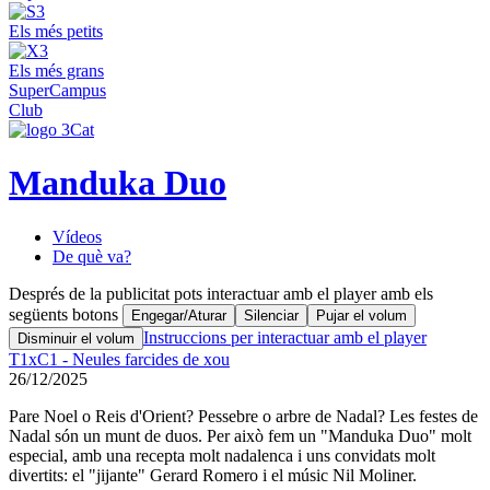
Els més petits
Els més grans
SuperCampus
Club
Manduka Duo
Vídeos
De què va?
Després de la publicitat pots interactuar amb el player amb els
següents botons
Engegar/Aturar
Silenciar
Pujar el volum
Instruccions per interactuar amb el player
Disminuir el volum
T1xC1 - Neules farcides de xou
26/12/2025
Pare Noel o Reis d'Orient? Pessebre o arbre de Nadal? Les festes de
Nadal són un munt de duos. Per això fem un "Manduka Duo" molt
especial, amb una recepta molt nadalenca i uns convidats molt
divertits: el "jijante" Gerard Romero i el músic Nil Moliner.