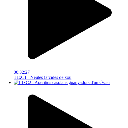
00:32:27
T1xC1 - Neules farcides de xou