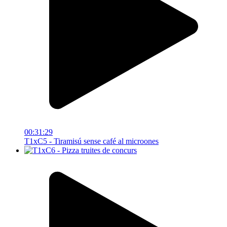
00:31:29
T1xC5 - Tiramisú sense café al microones