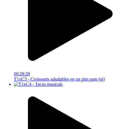
00:28:28
T1xC3 - Croissants saludables en un pim pam (ui)