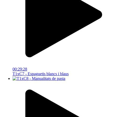
00:29:28
T1xC7 - Espaguetis blancs i blaus