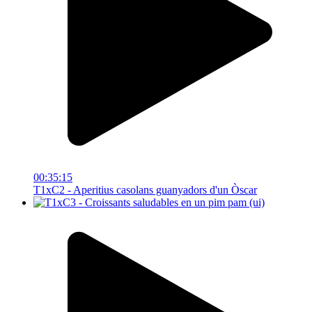
00:35:15
T1xC2 - Aperitius casolans guanyadors d'un Òscar