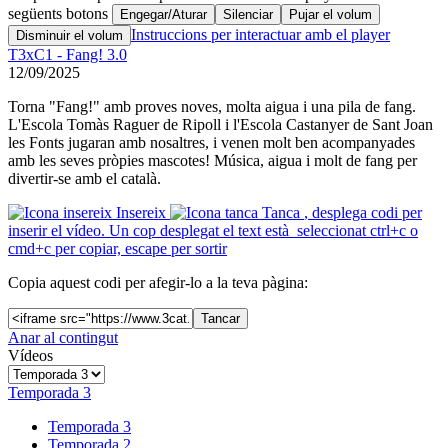
següents botons
Engegar/Aturar
Silenciar
Pujar el volum
Instruccions per interactuar amb el player
Disminuir el volum
T3xC1 - Fang! 3.0
12/09/2025
Torna "Fang!" amb proves noves, molta aigua i una pila de fang.
L'Escola Tomàs Raguer de Ripoll i l'Escola Castanyer de Sant Joan
les Fonts jugaran amb nosaltres, i venen molt ben acompanyades
amb les seves pròpies mascotes! Música, aigua i molt de fang per
divertir-se amb el català.
Insereix
Tanca
, desplega codi per
inserir el vídeo. Un cop desplegat el text està seleccionat ctrl+c o
cmd+c per copiar, escape per sortir
Copia aquest codi per afegir-lo a la teva pàgina:
Tancar
Anar al contingut
Vídeos
Temporada 3
Temporada 3
Temporada 2