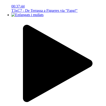
00:37:44
T3xC7 - De Terrassa a Figueres via "Fang!"