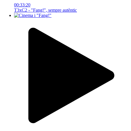
00:33:20
T3xC2 - "Fang!", sempre autèntic