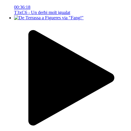
00:36:18
T3xC6 - Un derbi molt igualat