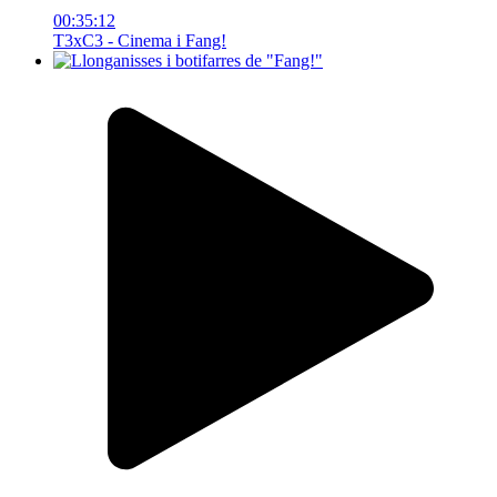
00:35:12
T3xC3 - Cinema i Fang!