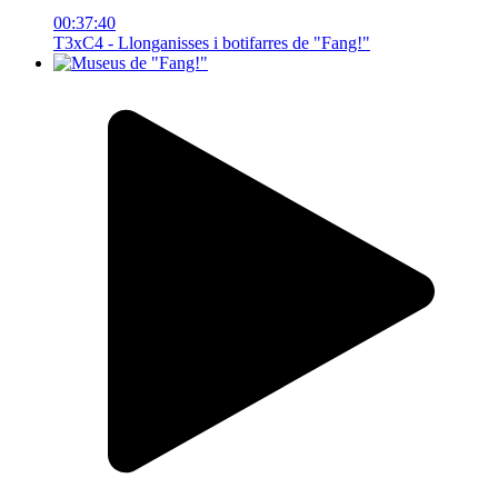
00:37:40
T3xC4 - Llonganisses i botifarres de "Fang!"