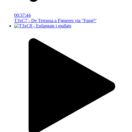
00:37:44
T3xC7 - De Terrassa a Figueres via "Fang!"