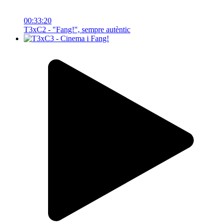
00:33:20
T3xC2 - "Fang!", sempre autèntic