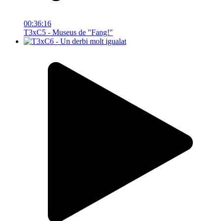
00:36:16
T3xC5 - Museus de "Fang!"