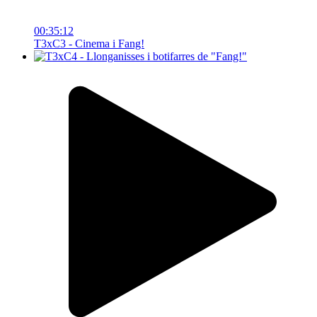
00:35:12
T3xC3 - Cinema i Fang!