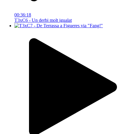
00:36:18
T3xC6 - Un derbi molt igualat