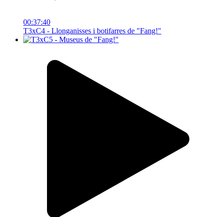
00:37:40
T3xC4 - Llonganisses i botifarres de "Fang!"