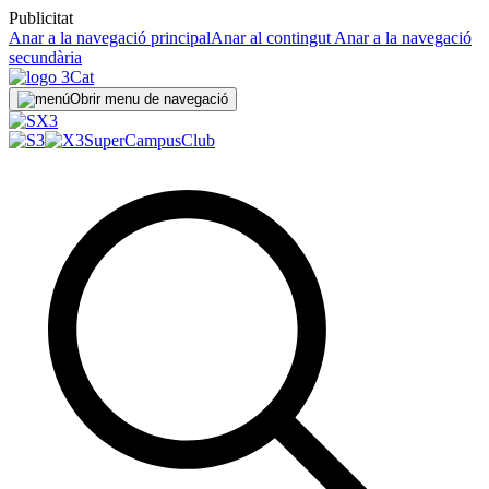
Publicitat
Anar a la navegació principal
Anar al contingut
Anar a la navegació
secundària
Obrir menu de navegació
SuperCampus
Club