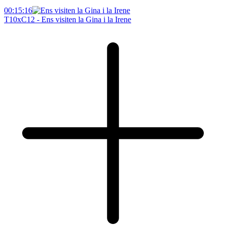
00:15:16
T10xC12 - Ens visiten la Gina i la Irene