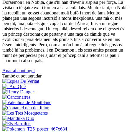
Doraemon i en Nobita, que s'hi han d'avenir sisplau per força. La
visita no té gaire èxit i tornen a casa enfadats. Mentrestant, en Nobita
ha recollit un gosset abandonat molt bufó i mort de fam. Mentre
planegen una segona incursió a mons inexplorats, una mà o, més
ben dit, una pota els guia cap al cor de l'Àfrica, fins a un regne
misteriós i desconegut. Un cop allà, descobreixen que el gosset és
un príncep destronat que pertany a una raça de cànids que va
evolucionar paral·lelament als primats fins a convertir-se en uns
éssers intel·ligents. Però, com al món humà, al regne dels gossos
també hi ha problemes, i en Doraemon i els seus amics passen un
munt de peripècies per ajudar el príncep caní a retornar la pau i
l'harmonia al seu país.
Anar al contingut
També et pot agradar