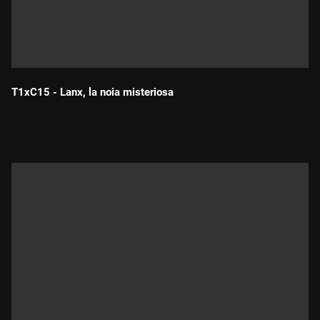
T1xC15 - Lanx, la noia misteriosa
Durada: