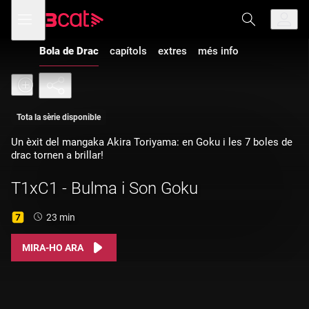
Anar
Anar
Obre
menú
a
al
de
la
contingut
navegació
navegació
Bola de Drac
capítols
extres
més info
principal
Tota la sèrie disponible
Un èxit del mangaka Akira Toriyama: en Goku i les 7 boles de
drac tornen a brillar!
T1xC1 - Bulma i Son Goku
Durada:
23 min
MIRA-HO ARA