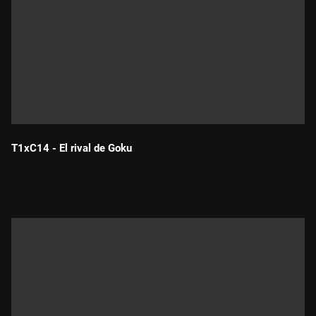
T1xC14 - El rival de Goku
Durada: