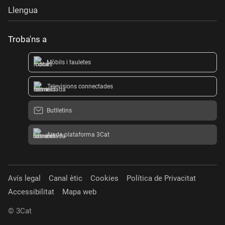
Llengua
Troba'ns a
Mòbils i tauletes
Televisions connectades
Butlletins
Ajuda plataforma 3Cat
Avís legal
Canal ètic
Cookies
Política de Privacitat
Accessibilitat
Mapa web
© 3Cat