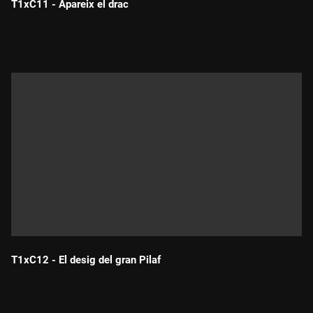
T1xC11 - Apareix el drac
Durada:
T1xC12 - El desig del gran Pilaf
Durada: