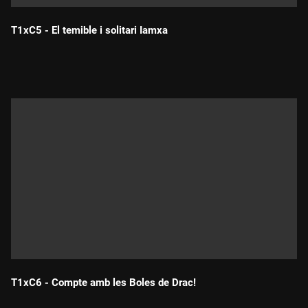
T1xC5 - El temible i solitari Iamxa
Durada:
T1xC6 - Compte amb les Boles de Drac!
Durada: