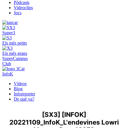
Pòdcasts
Videoclips
Jocs
Super3
Els més petits
Els més grans
SuperCampus
Club
InfoK
Vídeos
Blog
Inforeporter
De què va?