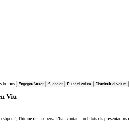
ts botons
Engegar/Aturar
Silenciar
Pujar el volum
Disminuir el volum
en Viu
om súpers", l'himne dels súpers. L'han cantada amb tots els presentador