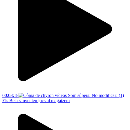
00:03:18
Els Beta s'inventen jocs al magatzem