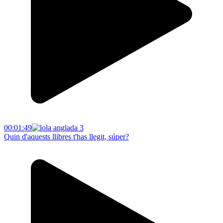
00:01:49
Quin d'aquests llibres t'has llegit, súper?