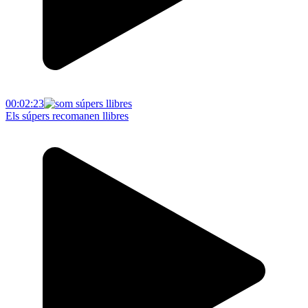
00:02:23
Els súpers recomanen llibres