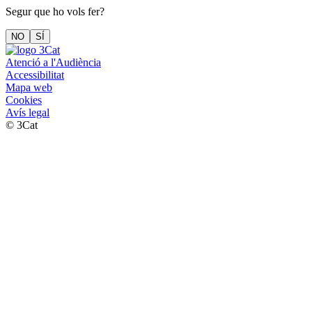
Segur que ho vols fer?
NO
SÍ
Atenció a l'Audiència
Accessibilitat
Mapa web
Cookies
Avís legal
© 3Cat