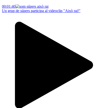
00:01:40
Un grup de súpers participa al videoclip "Això rai!"