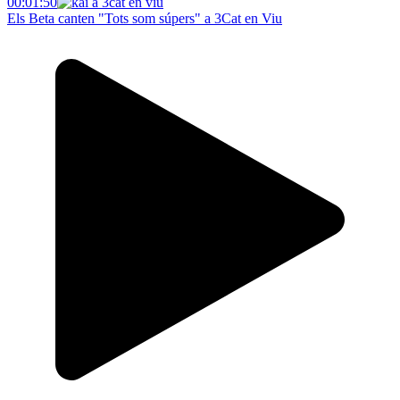
00:01:50
Els Beta canten "Tots som súpers" a 3Cat en Viu