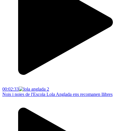
00:02:33
Nois i noies de l'Escola Lola Anglada ens recomanen llibres