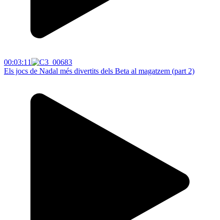
00:03:11
Els jocs de Nadal més divertits dels Beta al magatzem (part 2)