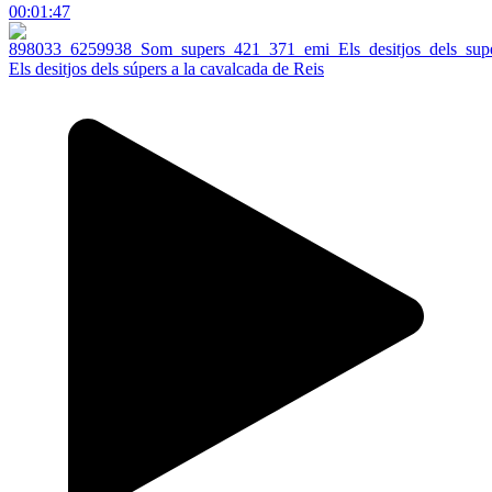
00:01:47
Els desitjos dels súpers a la cavalcada de Reis