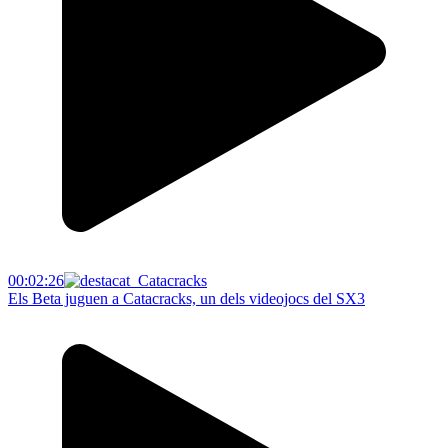
00:02:26
Els Beta juguen a Catacracks, un dels videojocs del SX3