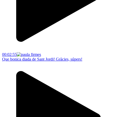
00:02:55
Que bonica diada de Sant Jordi! Gràcies, súpers!