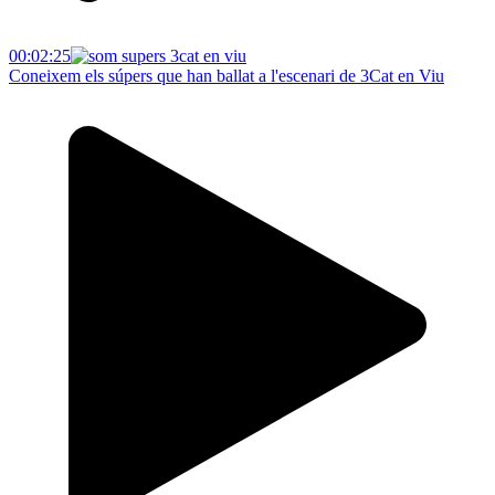
00:02:25
Coneixem els súpers que han ballat a l'escenari de 3Cat en Viu