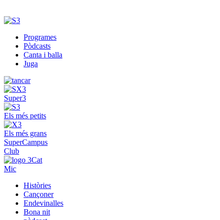
Programes
Pòdcasts
Canta i balla
Juga
Super3
Els més petits
Els més grans
SuperCampus
Club
Mic
Històries
Cançoner
Endevinalles
Bona nit