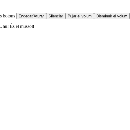
ts botons
Engegar/Aturar
Silenciar
Pujar el volum
Disminuir el volum
: Uhu! És el mussol!