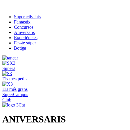
Superactivitats
Fantàstix
Concursos
Aniversaris
Experiències
Fes-te súper
Botiga
Super3
Els més petits
Els més grans
SuperCampus
Club
ANIVERSARIS