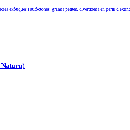
ies exòtiques i autòctones, grans i petites, divertides i en perill d'extin
.
 Natura)