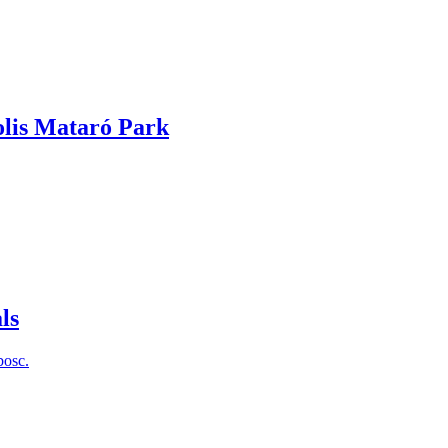
olis Mataró Park
ls
bosc.