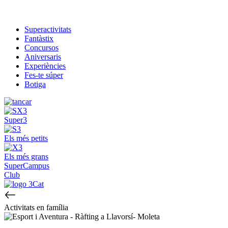
Superactivitats
Fantàstix
Concursos
Aniversaris
Experiències
Fes-te súper
Botiga
Super3
Els més petits
Els més grans
SuperCampus
Club
Activitats en família