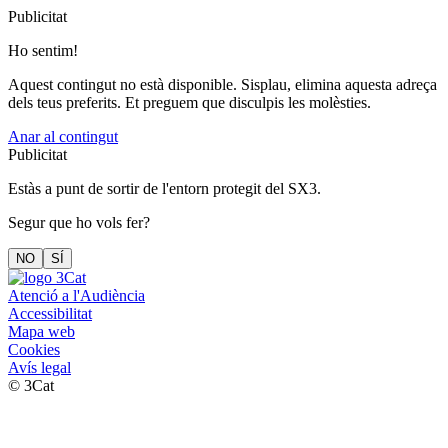
Publicitat
Ho sentim!
Aquest contingut no està disponible. Sisplau, elimina aquesta adreça
dels teus preferits. Et preguem que disculpis les molèsties.
Anar al contingut
Publicitat
Estàs a punt de sortir de l'entorn protegit del SX3.
Segur que ho vols fer?
NO
SÍ
Atenció a l'Audiència
Accessibilitat
Mapa web
Cookies
Avís legal
© 3Cat