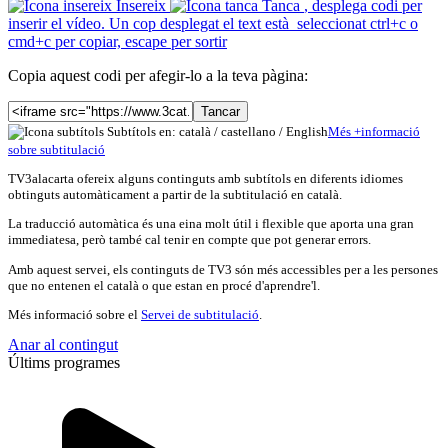
Insereix
Tanca
, desplega codi per
inserir el vídeo. Un cop desplegat el text està seleccionat ctrl+c o
cmd+c per copiar, escape per sortir
Copia aquest codi per afegir-lo a la teva pàgina:
Tancar
Subtítols en: català /
castellano
/
English
Més
+
info
rmació
sobre subtitulació
TV3alacarta ofereix alguns continguts amb subtítols en diferents idiomes
obtinguts automàticament a partir de la subtitulació en català.
La traducció automàtica és una eina molt útil i flexible que aporta una gran
immediatesa, però també cal tenir en compte que pot generar errors.
Amb aquest servei, els continguts de TV3 són més accessibles per a les persones
que no entenen el català o que estan en procé d'aprendre'l.
Més informació sobre el
Servei de subtitulació
.
Anar al contingut
Últims programes