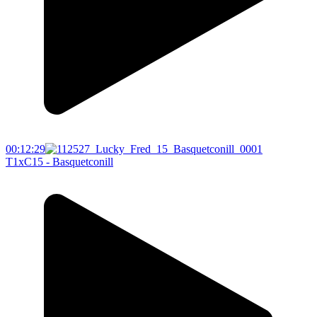
00:12:29
T1xC15 - Basquetconill