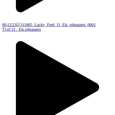
00:12:23
T1xC11 - Els robopares