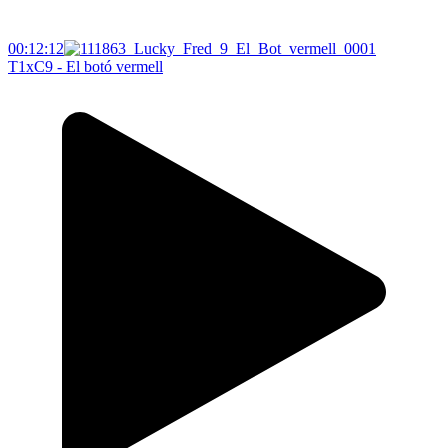
00:12:12
T1xC9 - El botó vermell