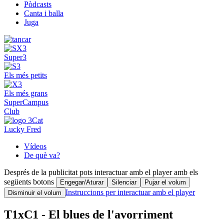
Pòdcasts
Canta i balla
Juga
Super3
Els més petits
Els més grans
SuperCampus
Club
Lucky Fred
Vídeos
De què va?
Després de la publicitat pots interactuar amb el player amb els
següents botons
Engegar/Aturar
Silenciar
Pujar el volum
Instruccions per interactuar amb el player
Disminuir el volum
T1xC1 - El blues de l'avorriment