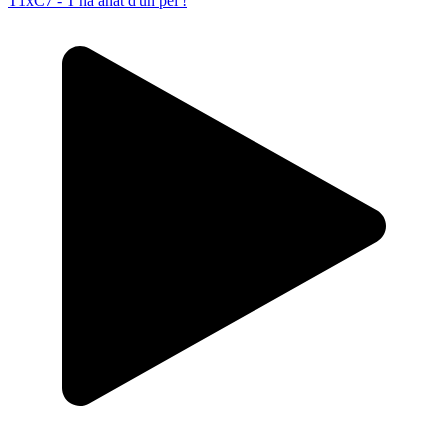
T1xC7 - T'ha anat d'un pèl !