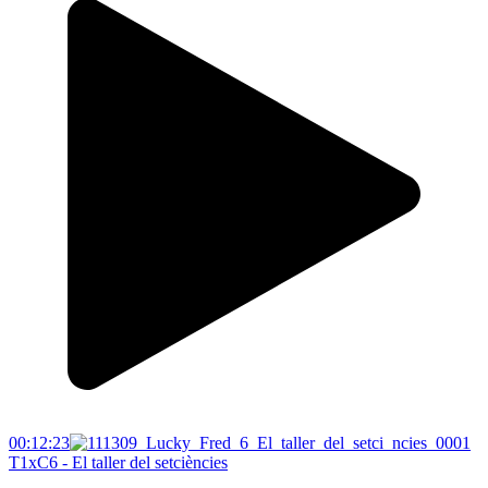
00:12:23
T1xC6 - El taller del setciències