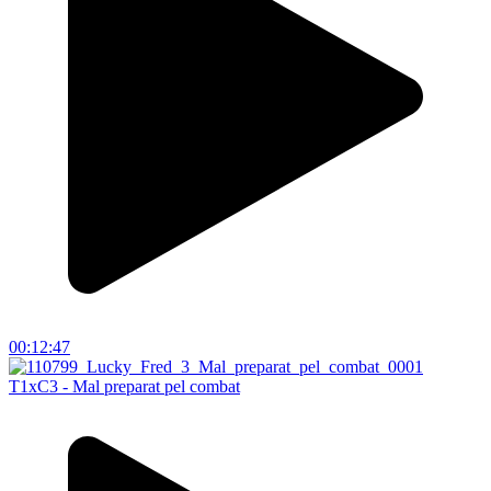
00:12:47
T1xC3 - Mal preparat pel combat