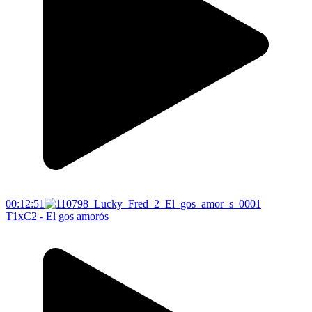
00:12:51
T1xC2 - El gos amorós