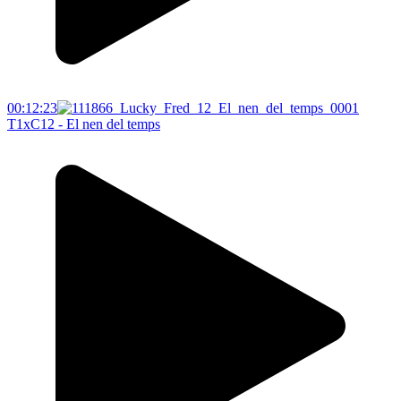
00:12:23
T1xC12 - El nen del temps