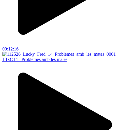
00:12:16
T1xC14 - Problemes amb les mates