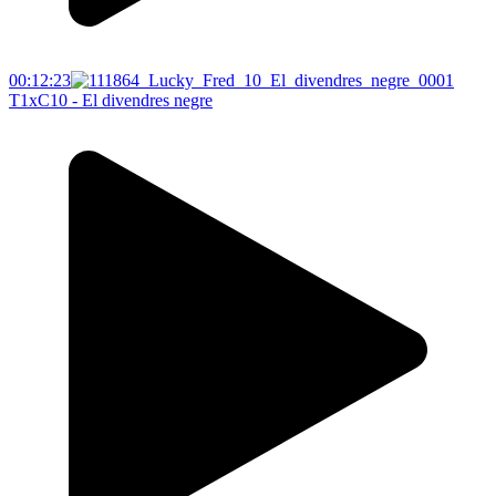
00:12:23
T1xC10 - El divendres negre