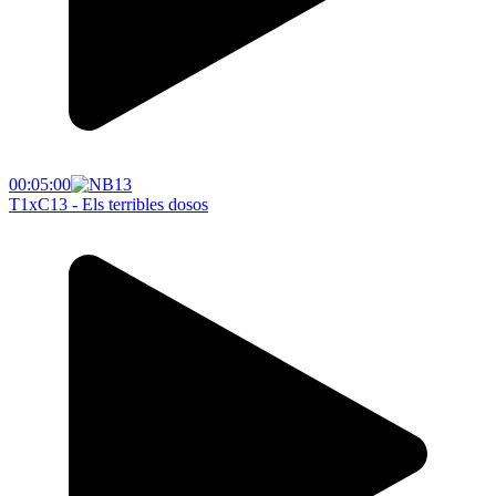
00:05:00
T1xC13 - Els terribles dosos