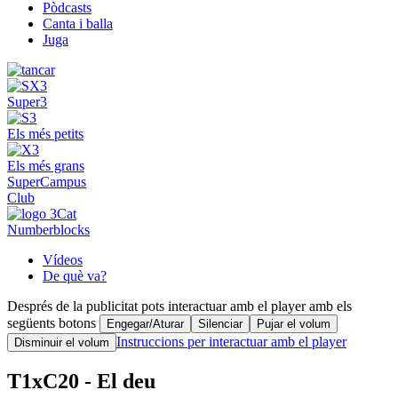
Pòdcasts
Canta i balla
Juga
Super3
Els més petits
Els més grans
SuperCampus
Club
Numberblocks
Vídeos
De què va?
Després de la publicitat pots interactuar amb el player amb els
següents botons
Engegar/Aturar
Silenciar
Pujar el volum
Instruccions per interactuar amb el player
Disminuir el volum
T1xC20 - El deu