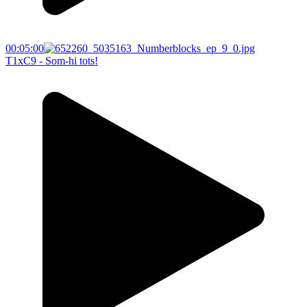
00:05:00
T1xC9 - Som-hi tots!