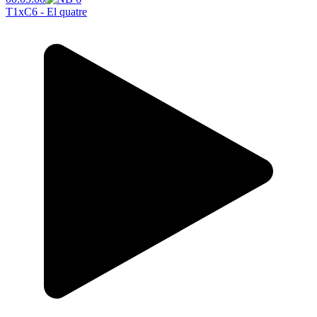
T1xC6 - El quatre