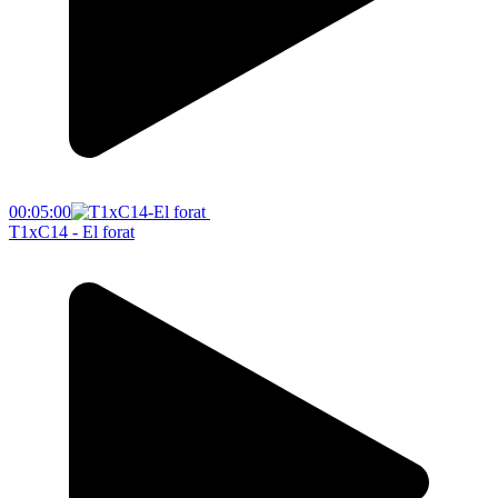
00:05:00
T1xC14 - El forat