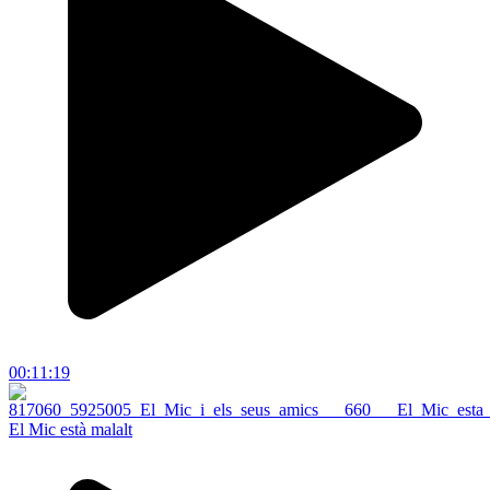
00:11:19
El Mic està malalt