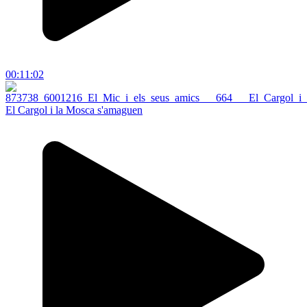
00:11:02
El Cargol i la Mosca s'amaguen