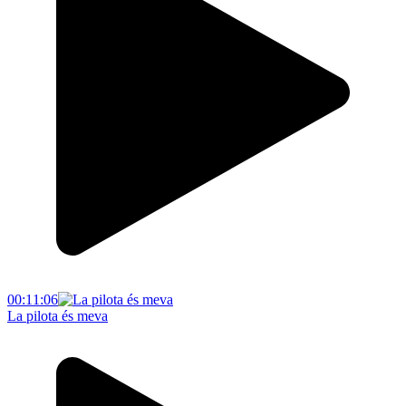
00:11:06
La pilota és meva