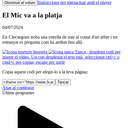
Instruccions per interactuar amb el player
Disminuir el volum
El Mic va a la platja
04/07/2024
En Cincsegons troba una estrella de mar al costat d'un arbre i tot
estranyat es pregunta com ha arribat fins allà.
Insereix
Tanca
, desplega codi per
inserir el vídeo. Un cop desplegat el text està seleccionat ctrl+c o
cmd+c per copiar, escape per sortir
Copia aquest codi per afegir-lo a la teva pàgina:
Tancar
Anar al contingut
Últims programes