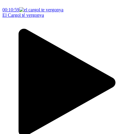
00:10:59
El Cargol té vergonya