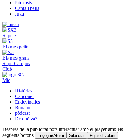
Pòdcasts
Canta i balla
Juga
Super3
Els més petits
Els més grans
SuperCampus
Club
Mic
Històries
Cançoner
Endevinalles
Bona nit
pòdcast
De què va?
Després de la publicitat pots interactuar amb el player amb els
següents botons
Engegar/Aturar
Silenciar
Pujar el volum