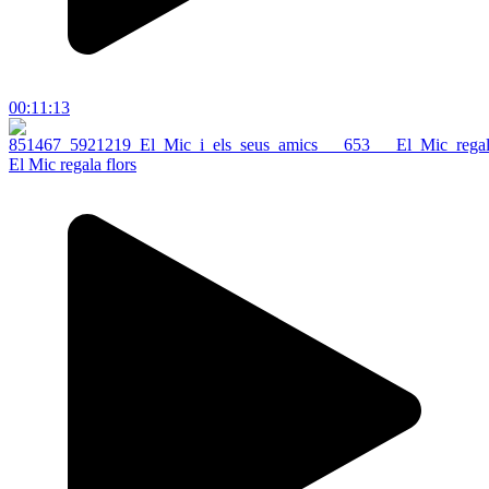
00:11:13
El Mic regala flors