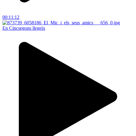
00:11:12
En Cincsegons llegeix