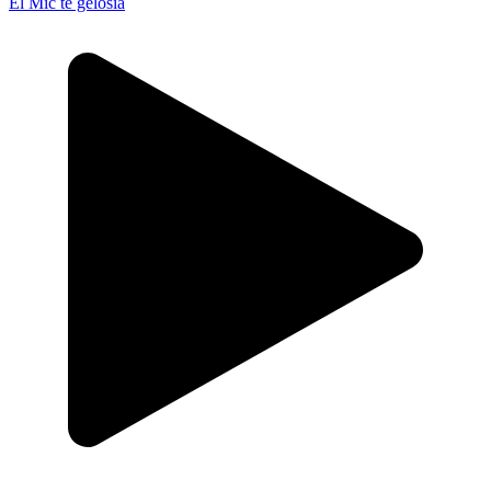
El Mic té gelosia