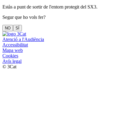
Estàs a punt de sortir de l'entorn protegit del SX3.
Segur que ho vols fer?
NO
SÍ
Atenció a l'Audiència
Accessibilitat
Mapa web
Cookies
Avís legal
© 3Cat