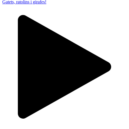
Gatets, ratolins i girafes!