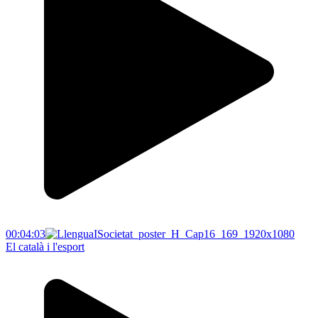
00:04:03
El català i l'esport