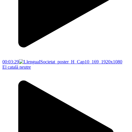
00:03:29
El català neutre