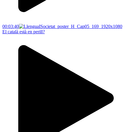
00:03:40
El català està en perill?