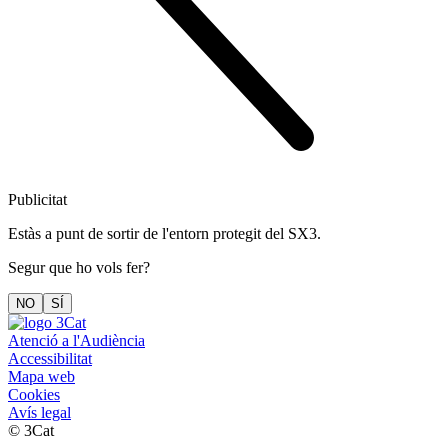
Publicitat
Estàs a punt de sortir de l'entorn protegit del SX3.
Segur que ho vols fer?
NO
SÍ
Atenció a l'Audiència
Accessibilitat
Mapa web
Cookies
Avís legal
© 3Cat