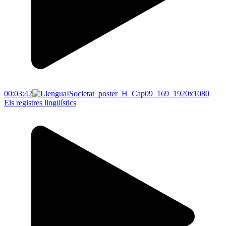
00:03:42
Els registres lingüístics