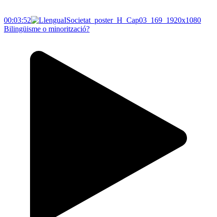
00:03:52
Bilingüisme o minorització?