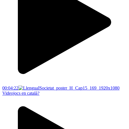
00:04:22
Videojocs en català?