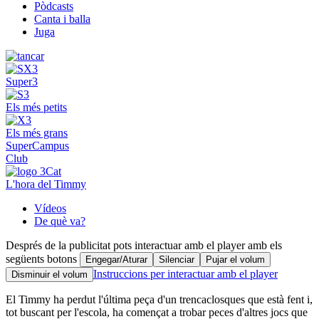
Pòdcasts
Canta i balla
Juga
Super3
Els més petits
Els més grans
SuperCampus
Club
L'hora del Timmy
Vídeos
De què va?
Després de la publicitat pots interactuar amb el player amb els
següents botons
Engegar/Aturar
Silenciar
Pujar el volum
Instruccions per interactuar amb el player
Disminuir el volum
El Timmy ha perdut l'última peça d'un trencaclosques que està fent i,
tot buscant per l'escola, ha començat a trobar peces d'altres jocs que