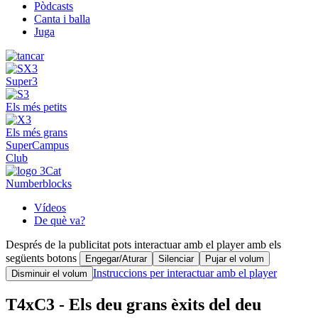
Pòdcasts
Canta i balla
Juga
Super3
Els més petits
Els més grans
SuperCampus
Club
Numberblocks
Vídeos
De què va?
Després de la publicitat pots interactuar amb el player amb els
següents botons
Engegar/Aturar
Silenciar
Pujar el volum
Instruccions per interactuar amb el player
Disminuir el volum
T4xC3 - Els deu grans èxits del deu