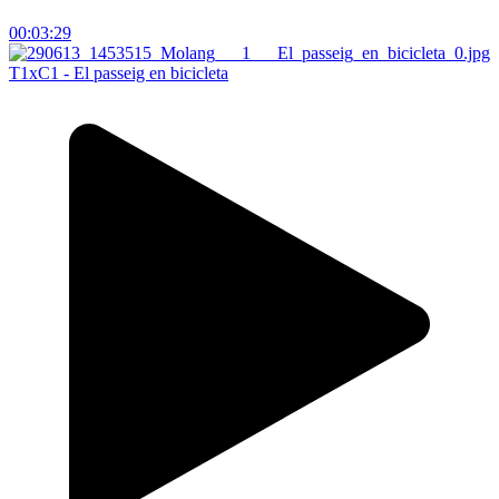
00:03:29
T1xC1 - El passeig en bicicleta