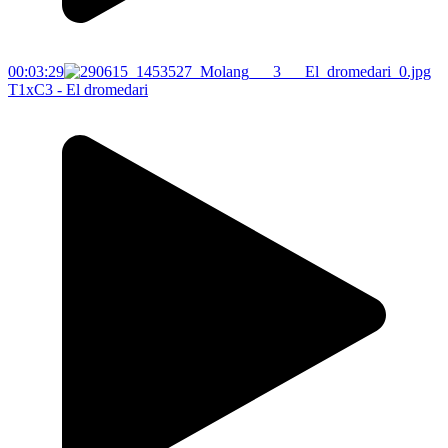
00:03:29
T1xC3 - El dromedari