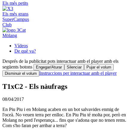
Els més petits
Els més grans
SuperCampus
Club
Mölang
Vídeos
De què va?
Després de la publicitat pots interactuar amb el player amb els
següents botons
Engegar/Aturar
Silenciar
Pujar el volum
Instruccions per interactuar amb el player
Disminuir el volum
T1xC2 - Els nàufrags
08/04/2017
En Piu Piu i en Molang acaben en un bot salvavides enmig de
l'oceà. No veuen terra per enlloc. En Piu Piu té molta por, però en
Molang no perd l'esperança... fins que s'adona que no tenen rems.
Com s'ho faran per arribar a terra?