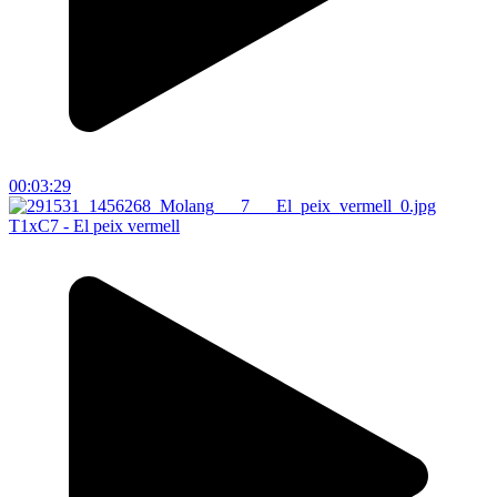
00:03:29
T1xC7 - El peix vermell