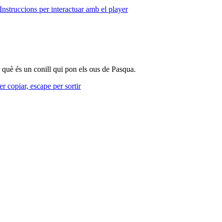
Instruccions per interactuar amb el player
 què és un conill qui pon els ous de Pasqua.
r copiar, escape per sortir