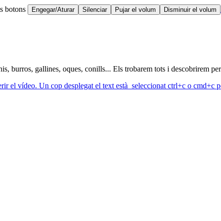
ts botons
Engegar/Aturar
Silenciar
Pujar el volum
Disminuir el volum
 burros, gallines, oques, conills... Els trobarem tots i descobrirem per
erir el vídeo. Un cop desplegat el text està seleccionat ctrl+c o cmd+c pe