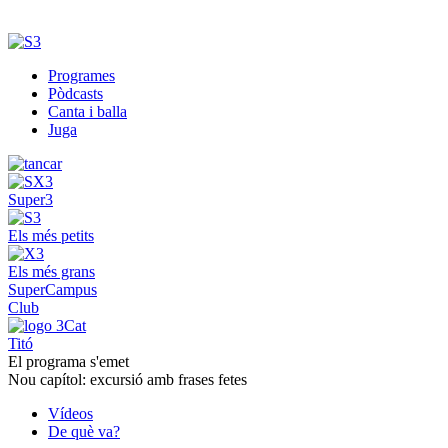
Programes
Pòdcasts
Canta i balla
Juga
Super3
Els més petits
Els més grans
SuperCampus
Club
Titó
El programa s'emet
Nou capítol: excursió amb frases fetes
Vídeos
De què va?