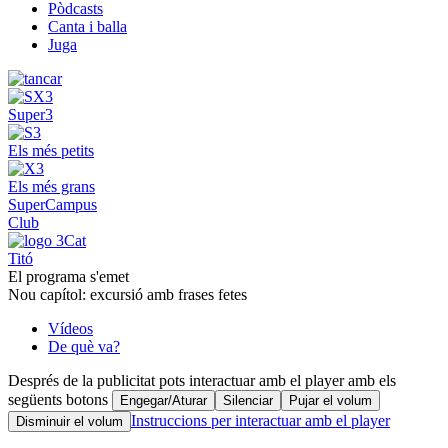
Pòdcasts
Canta i balla
Juga
Super3
Els més petits
Els més grans
SuperCampus
Club
Titó
El programa s'emet
Nou capítol: excursió amb frases fetes
Vídeos
De què va?
Després de la publicitat pots interactuar amb el player amb els
següents botons
Engegar/Aturar
Silenciar
Pujar el volum
Instruccions per interactuar amb el player
Disminuir el volum