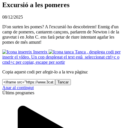
Excursió a les pomeres
08/12/2025
D'on surten les pomes? A l'excursió ho descobrirem! Enmig d'un
camp de pomeres, cantarem cançons, parlarem de Newton i de la
gravetat i en John C. ens farà petar de riure intentant agafar les
pomes de més amunt!
Insereix
Tanca
, desplega codi per
inserir el vídeo. Un cop desplegat el text està seleccionat ctrl+c o
cmd+c per copiar, escape per sortir
Copia aquest codi per afegir-lo a la teva pàgina:
Tancar
Anar al contingut
Últims programes