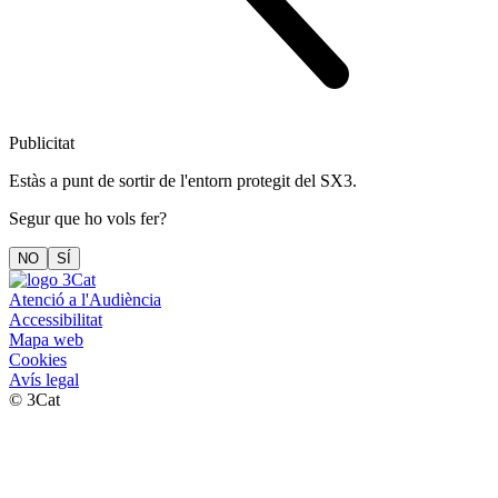
Publicitat
Estàs a punt de sortir de l'entorn protegit del SX3.
Segur que ho vols fer?
NO
SÍ
Atenció a l'Audiència
Accessibilitat
Mapa web
Cookies
Avís legal
© 3Cat