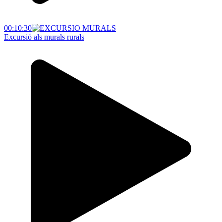
00:10:30
Excursió als murals rurals