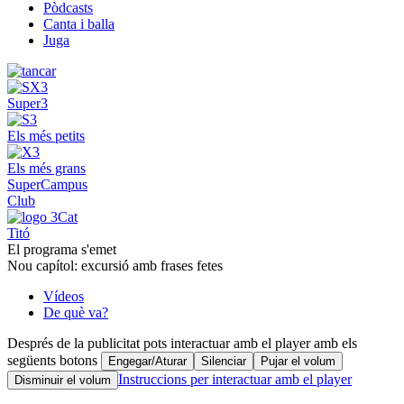
Pòdcasts
Canta i balla
Juga
Super3
Els més petits
Els més grans
SuperCampus
Club
Titó
El programa s'emet
Nou capítol: excursió amb frases fetes
Vídeos
De què va?
Després de la publicitat pots interactuar amb el player amb els
següents botons
Engegar/Aturar
Silenciar
Pujar el volum
Instruccions per interactuar amb el player
Disminuir el volum