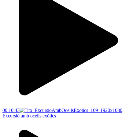
00:10:43
Excursió amb ocells exòtics