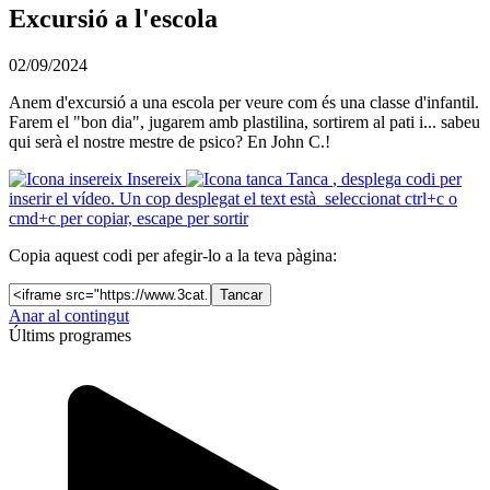
Excursió a l'escola
02/09/2024
Anem d'excursió a una escola per veure com és una classe d'infantil.
Farem el "bon dia", jugarem amb plastilina, sortirem al pati i... sabeu
qui serà el nostre mestre de psico? En John C.!
Insereix
Tanca
, desplega codi per
inserir el vídeo. Un cop desplegat el text està seleccionat ctrl+c o
cmd+c per copiar, escape per sortir
Copia aquest codi per afegir-lo a la teva pàgina:
Tancar
Anar al contingut
Últims programes