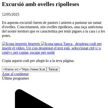
Excursió amb ovelles ripolleses
12/05/2025
En aquesta excursió farem de pastors i anirem a pasturar un ramat
d'ovelles. Concretament, són ovelles ripolleses, una raça autòctona
del nostre territori que es caracteritza per tenir pigues a la cara i a les
potes.
Insereix
Tanca
, desplega codi per
inserir el vídeo. Un cop desplegat el text està seleccionat ctrl+c o
cmd+c per copiar, escape per sortir
Copia aquest codi per afegir-lo a la teva pàgina:
Tancar
Anar al contingut
Últims programes