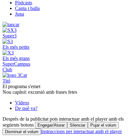
Pòdcasts
Canta i balla
Juga
Super3
Els més petits
Els més grans
SuperCampus
Club
Titó
El programa s'emet
Nou capítol: excursió amb frases fetes
Vídeos
De què va?
Després de la publicitat pots interactuar amb el player amb els
següents botons
Engegar/Aturar
Silenciar
Pujar el volum
Instruccions per interactuar amb el player
Disminuir el volum