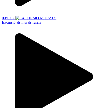
00:10:30
Excursió als murals rurals