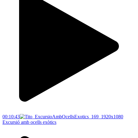
00:10:43
Excursió amb ocells exòtics