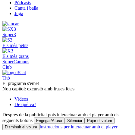
Pòdcasts
Canta i balla
Juga
Super3
Els més petits
Els més grans
SuperCampus
Club
Titó
El programa s'emet
Nou capítol: excursió amb frases fetes
Vídeos
De què va?
Després de la publicitat pots interactuar amb el player amb els
següents botons
Engegar/Aturar
Silenciar
Pujar el volum
Instruccions per interactuar amb el player
Disminuir el volum