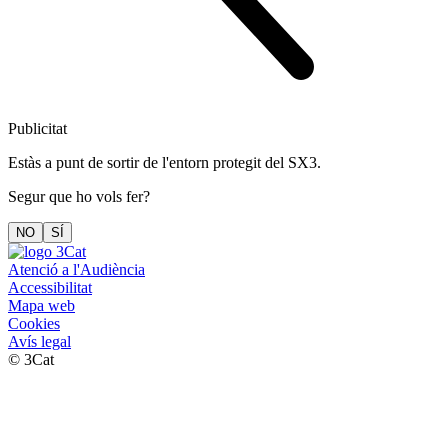
Publicitat
Estàs a punt de sortir de l'entorn protegit del SX3.
Segur que ho vols fer?
NO
SÍ
Atenció a l'Audiència
Accessibilitat
Mapa web
Cookies
Avís legal
© 3Cat