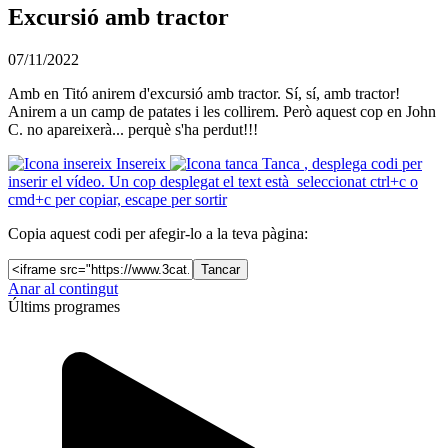
Excursió amb tractor
07/11/2022
Amb en Titó anirem d'excursió amb tractor. Sí, sí, amb tractor!
Anirem a un camp de patates i les collirem. Però aquest cop en John
C. no apareixerà... perquè s'ha perdut!!!
Insereix
Tanca
, desplega codi per
inserir el vídeo. Un cop desplegat el text està seleccionat ctrl+c o
cmd+c per copiar, escape per sortir
Copia aquest codi per afegir-lo a la teva pàgina:
Tancar
Anar al contingut
Últims programes