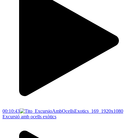
00:10:43
Excursió amb ocells exòtics