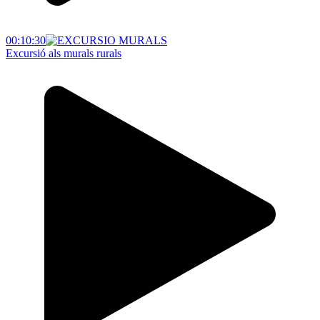
00:10:30
Excursió als murals rurals