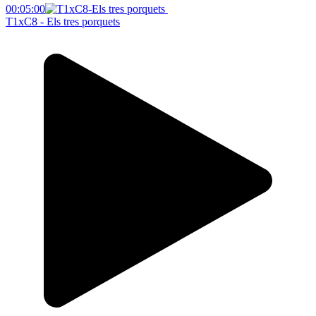
00:05:00
T1xC8 - Els tres porquets