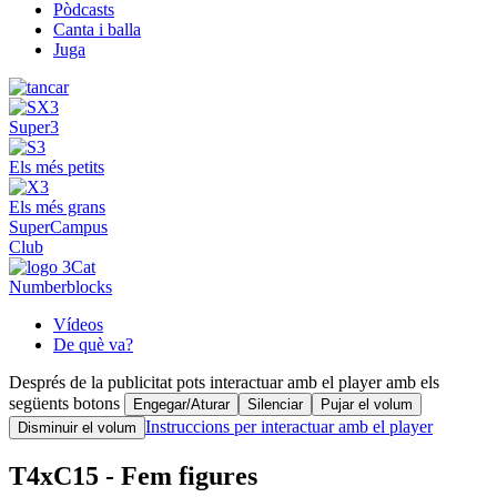
Pòdcasts
Canta i balla
Juga
Super3
Els més petits
Els més grans
SuperCampus
Club
Numberblocks
Vídeos
De què va?
Després de la publicitat pots interactuar amb el player amb els
següents botons
Engegar/Aturar
Silenciar
Pujar el volum
Instruccions per interactuar amb el player
Disminuir el volum
T4xC15 - Fem figures