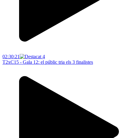
02:30:21
T2xC15 - Gala 12: el públic tria els 3 finalistes