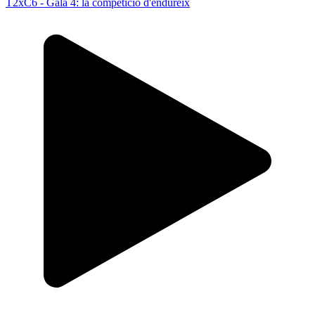
T2xC6 - Gala 4: la competició d'endureix