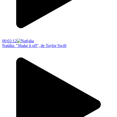
00:02:12
Natàlia: "Shake it off", de Taylor Swift