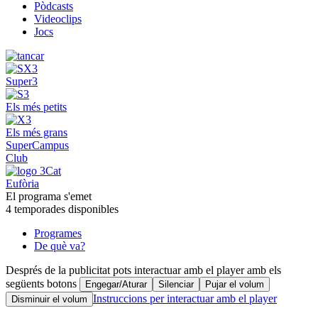
Pòdcasts
Videoclips
Jocs
Super3
Els més petits
Els més grans
SuperCampus
Club
Eufòria
El programa s'emet
4 temporades disponibles
Programes
De què va?
Després de la publicitat pots interactuar amb el player amb els
següents botons
Engegar/Aturar
Silenciar
Pujar el volum
Instruccions per interactuar amb el player
Disminuir el volum