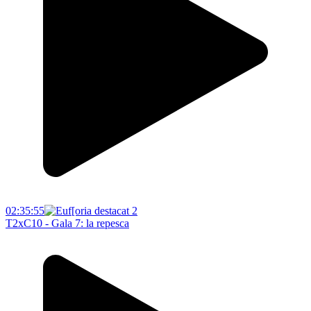
02:35:55
T2xC10 - Gala 7: la repesca