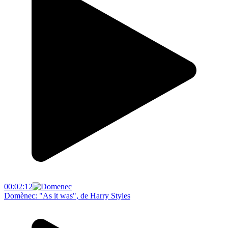
00:02:12
Domènec: "As it was", de Harry Styles