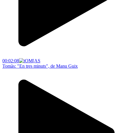
00:02:08
Tomàs: "En tres minuts", de Manu Guix