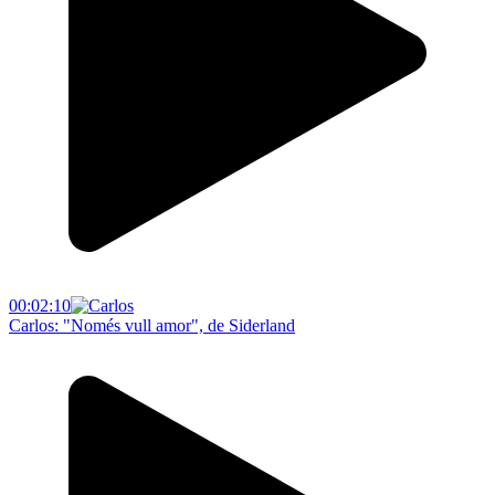
00:02:10
Carlos: "Només vull amor", de Siderland