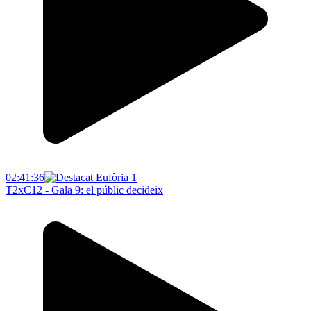
02:41:36
T2xC12 - Gala 9: el públic decideix