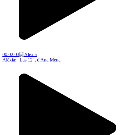
00:02:03
Alèxia: "Las 12", d'Ana Mena