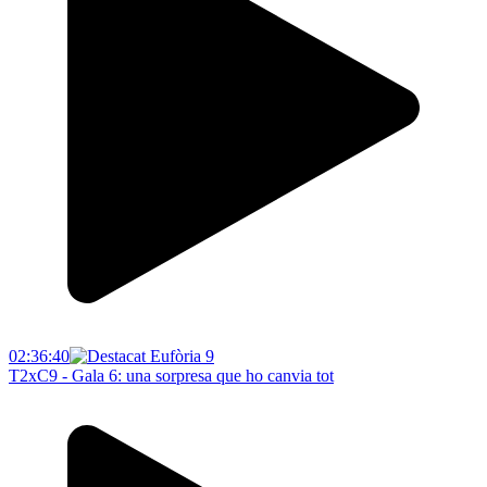
02:36:40
T2xC9 - Gala 6: una sorpresa que ho canvia tot