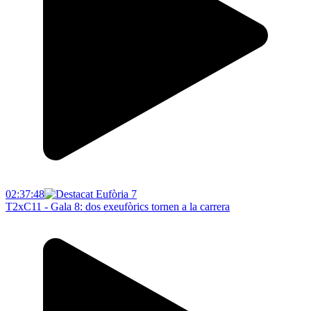
02:37:48
T2xC11 - Gala 8: dos exeufòrics tornen a la carrera