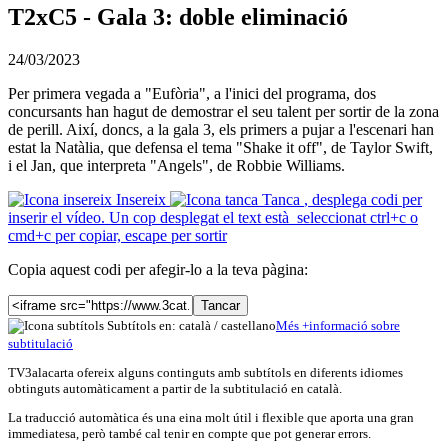
T2xC5 - Gala 3: doble eliminació
24/03/2023
Per primera vegada a "Eufòria", a l'inici del programa, dos
concursants han hagut de demostrar el seu talent per sortir de la zona
de perill. Així, doncs, a la gala 3, els primers a pujar a l'escenari han
estat la Natàlia, que defensa el tema "Shake it off", de Taylor Swift,
i el Jan, que interpreta "Angels", de Robbie Williams.
Insereix
Tanca
, desplega codi per
inserir el vídeo. Un cop desplegat el text està seleccionat ctrl+c o
cmd+c per copiar, escape per sortir
Copia aquest codi per afegir-lo a la teva pàgina:
Tancar
Subtítols en: català /
castellano
Més
+
info
rmació sobre
subtitulació
TV3alacarta ofereix alguns continguts amb subtítols en diferents idiomes
obtinguts automàticament a partir de la subtitulació en català.
La traducció automàtica és una eina molt útil i flexible que aporta una gran
immediatesa, però també cal tenir en compte que pot generar errors.