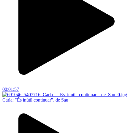
00:01:57
Carla: "És inútil continuar", de Sau