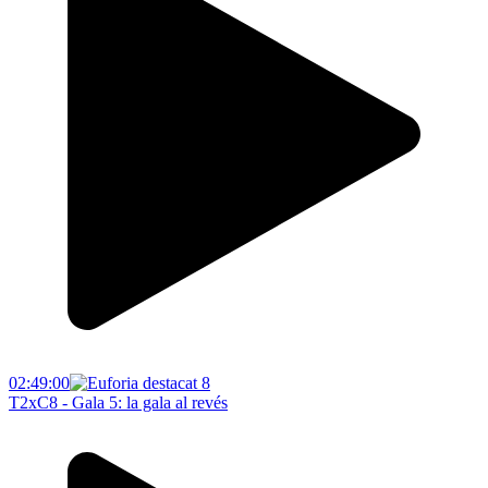
02:49:00
T2xC8 - Gala 5: la gala al revés