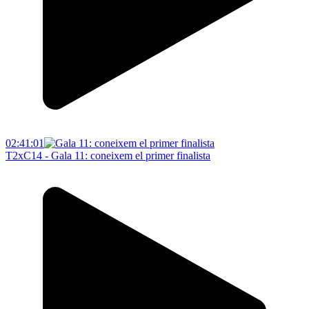
02:41:01
T2xC14 - Gala 11: coneixem el primer finalista