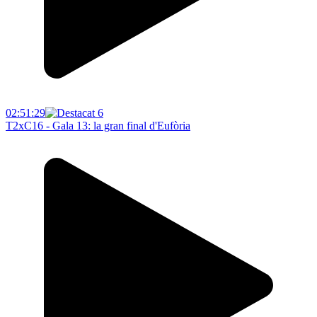
02:51:29
T2xC16 - Gala 13: la gran final d'Eufòria