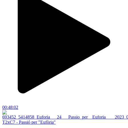
00:48:02
T2xC7 - Passió per "Eufòria"