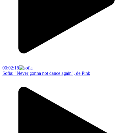
00:02:18
Sofia: "Never gonna not dance again", de Pink