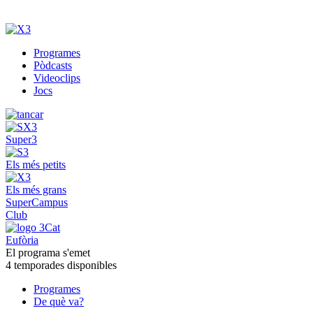
Programes
Pòdcasts
Videoclips
Jocs
Super3
Els més petits
Els més grans
SuperCampus
Club
Eufòria
El programa s'emet
4 temporades disponibles
Programes
De què va?