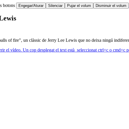
ts botons
Engegar/Aturar
Silenciar
Pujar el volum
Disminuir el volum
 Lewis
balls of fire", un clàssic de Jerry Lee Lewis que no deixa ningú indiferen
erir el vídeo. Un cop desplegat el text està seleccionat ctrl+c o cmd+c pe