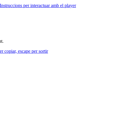
Instruccions per interactuar amb el player
t.
r copiar, escape per sortir