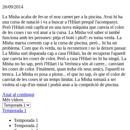
26/09/2014
La Misha acaba de fer-se el nou carnet per a la piscina. Avui hi ha
una cursa de natació i va a buscar a l'Hilari perquè l'acompanyi.
Però l'Hilari està capficat en una nova màquina que canvia el color
de les coses i no vol anar a la cursa. La Misha vol saber si també
funciona amb les persones: pitja el botó i plof!: es torna verda. La
Misha marxa corrents cap a la cursa de piscina, però... hi ha un
problema. Com que és verda, no la reconeixen i no la deixen passar.
La Misha surt disparada cap a casa l'Hilari, ha de recuperar l'aparell
que canvia les coses de color. Però a casa l'Hilari no hi ha ningú. La
Misha no ho sap, però l'Hilari i la Verònica són al carrer... canviant
les coses de color. Finalment, quan troba els seus amics, l'aparell es
trenca. La Misha es posa a plorar... el que no sap, és que el color de
canviat de les coses té un temps limitat. La Misha tornarà a ser
violeta al cap d'un minut i podrà anar a la competició de piscina.
Anar al contingut
Més vídeos
Temporada 1
Temporada 1
Temporada 2