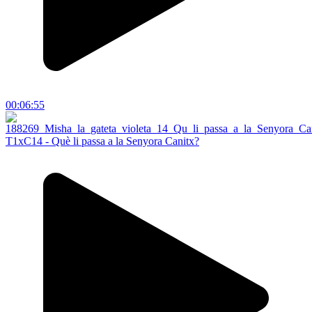
00:06:55
T1xC14 - Què li passa a la Senyora Canitx?