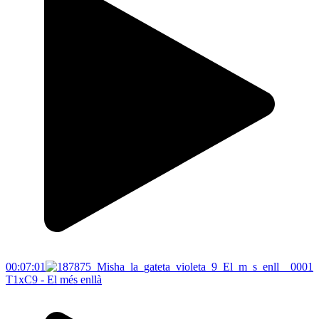
00:07:01
T1xC9 - El més enllà