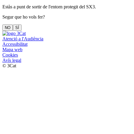
Estàs a punt de sortir de l'entorn protegit del SX3.
Segur que ho vols fer?
NO
SÍ
Atenció a l'Audiència
Accessibilitat
Mapa web
Cookies
Avís legal
© 3Cat