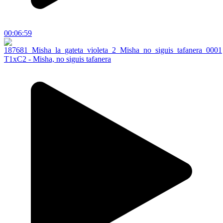
00:06:59
T1xC2 - Misha, no siguis tafanera