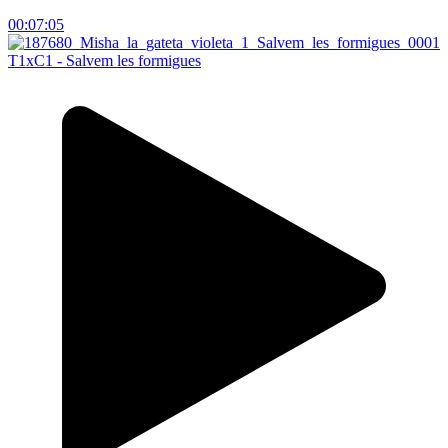
00:07:05
T1xC1 - Salvem les formigues