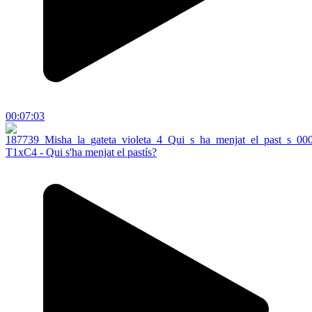
00:07:03
T1xC4 - Qui s'ha menjat el pastís?