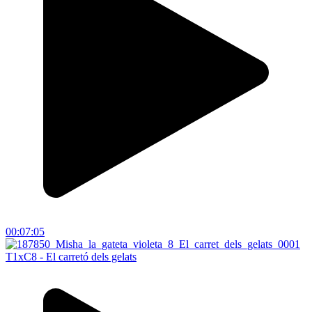
00:07:05
T1xC8 - El carretó dels gelats