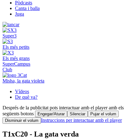
Pòdcasts
Canta i balla
Juga
Super3
Els més petits
Els més grans
SuperCampus
Club
Misha, la gata violeta
Vídeos
De què va?
Després de la publicitat pots interactuar amb el player amb els
següents botons
Engegar/Aturar
Silenciar
Pujar el volum
Instruccions per interactuar amb el player
Disminuir el volum
T1xC20 - La gata verda