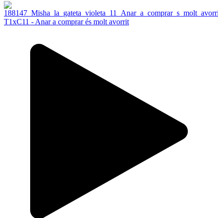
T1xC11 - Anar a comprar és molt avorrit