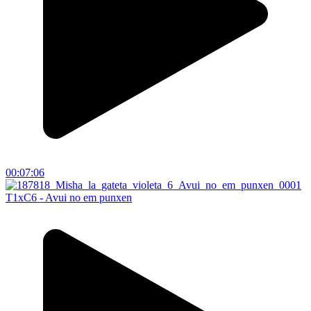
00:07:06
T1xC6 - Avui no em punxen