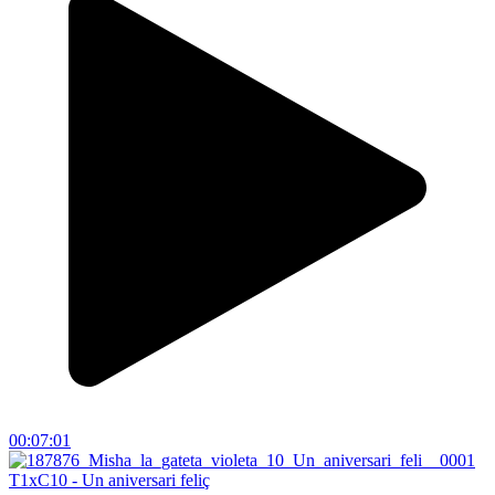
00:07:01
T1xC10 - Un aniversari feliç