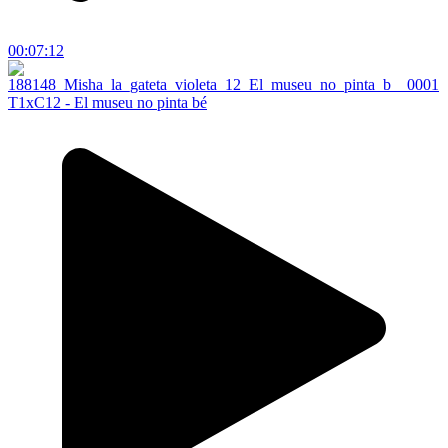
00:07:12
T1xC12 - El museu no pinta bé