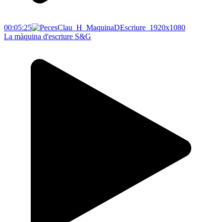
00:05:25
La màquina d'escriure S&G