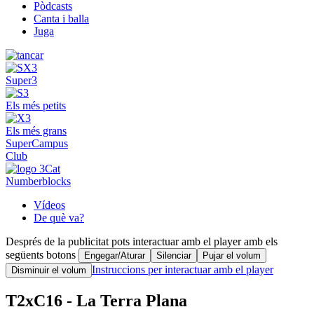
Pòdcasts
Canta i balla
Juga
Super3
Els més petits
Els més grans
SuperCampus
Club
Numberblocks
Vídeos
De què va?
Després de la publicitat pots interactuar amb el player amb els
següents botons
Engegar/Aturar
Silenciar
Pujar el volum
Instruccions per interactuar amb el player
Disminuir el volum
T2xC16 - La Terra Plana