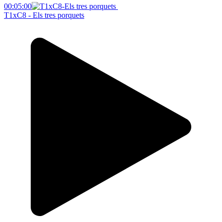
00:05:00
T1xC8 - Els tres porquets