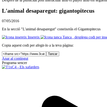
Després de la publicitat pots interactuar amb el player amb els següen
L'animal desaparegut: gigantopitecus
07/05/2016
En la secció "L'animal desaparegut" coneixeràs el Gigantopitecus
Insereix
Tanca
, desplega codi per ins
Copia aquest codi per afegir-lo a la teva pàgina:
Tancar
Anar al contingut
Programa sencer