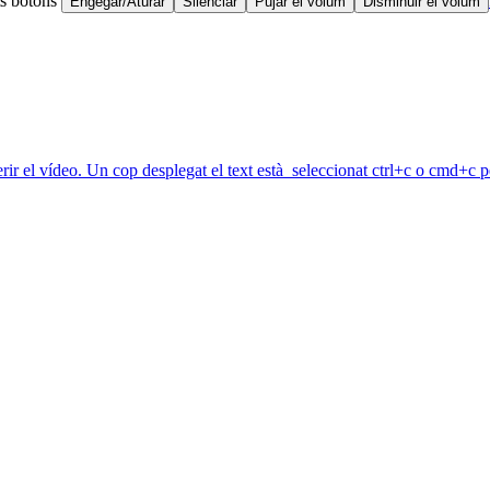
ts botons
Engegar/Aturar
Silenciar
Pujar el volum
Disminuir el volum
erir el vídeo. Un cop desplegat el text està seleccionat ctrl+c o cmd+c pe