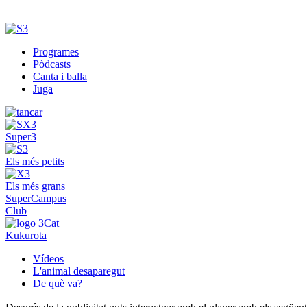
Programes
Pòdcasts
Canta i balla
Juga
Super3
Els més petits
Els més grans
SuperCampus
Club
Kukurota
Vídeos
L'animal desaparegut
De què va?