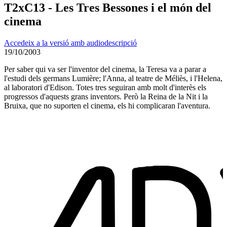
T2xC13 - Les Tres Bessones i el món del
cinema
Accedeix a la versió amb audiodescripció
19/10/2003
Per saber qui va ser l'inventor del cinema, la Teresa va a parar a
l'estudi dels germans Lumière; l'Anna, al teatre de Méliès, i l'Helena,
al laboratori d'Edison. Totes tres seguiran amb molt d'interès els
progressos d'aquests grans inventors. Però la Reina de la Nit i la
Bruixa, que no suporten el cinema, els hi complicaran l'aventura.