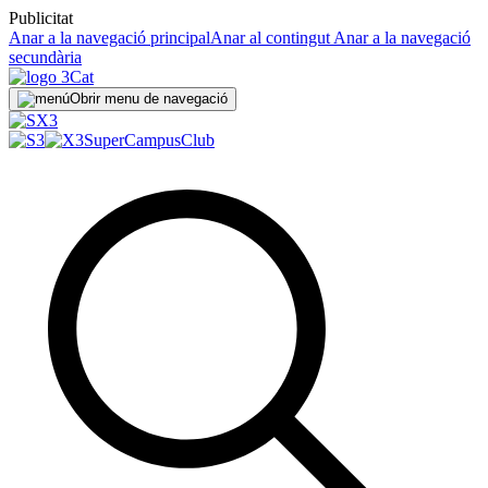
Publicitat
Anar a la navegació principal
Anar al contingut
Anar a la navegació
secundària
Obrir menu de navegació
SuperCampus
Club