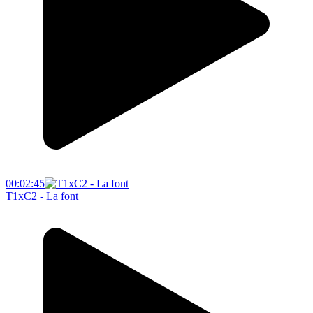
00:02:45
T1xC2 - La font