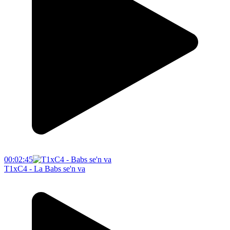
00:02:45
T1xC4 - La Babs se'n va