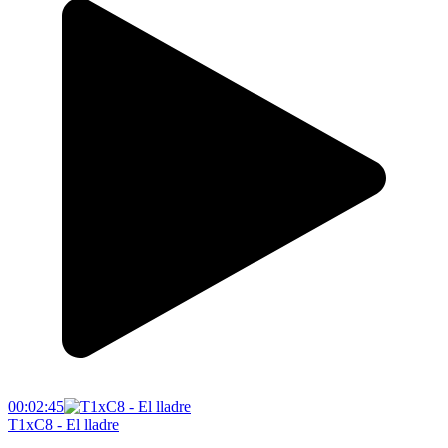
00:02:45
T1xC8 - El lladre