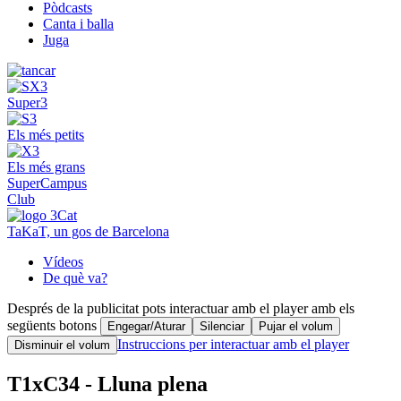
Pòdcasts
Canta i balla
Juga
Super3
Els més petits
Els més grans
SuperCampus
Club
TaKaT, un gos de Barcelona
Vídeos
De què va?
Després de la publicitat pots interactuar amb el player amb els
següents botons
Engegar/Aturar
Silenciar
Pujar el volum
Instruccions per interactuar amb el player
Disminuir el volum
T1xC34 - Lluna plena