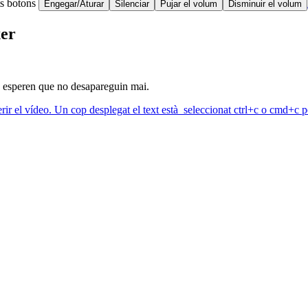
ts botons
Engegar/Aturar
Silenciar
Pujar el volum
Disminuir el volum
xer
que esperen que no desapareguin mai.
erir el vídeo. Un cop desplegat el text està seleccionat ctrl+c o cmd+c pe