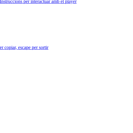
Instruccions per interactuar amb el player
r copiar, escape per sortir