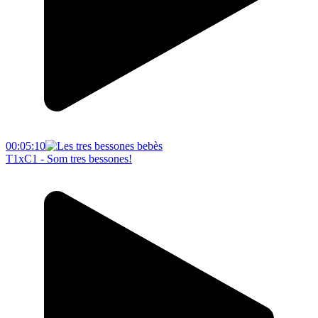
00:05:10
T1xC1 - Som tres bessones!