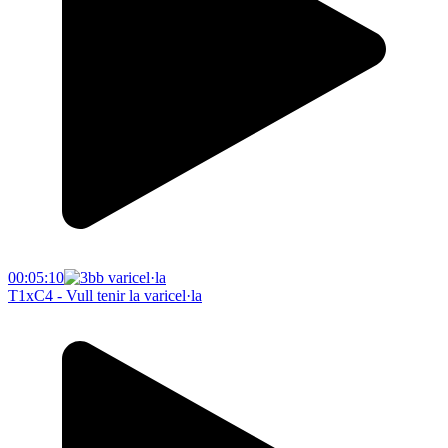
00:05:10
T1xC4 - Vull tenir la varicel·la