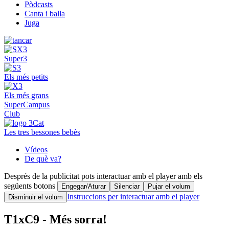
Pòdcasts
Canta i balla
Juga
Super3
Els més petits
Els més grans
SuperCampus
Club
Les tres bessones bebès
Vídeos
De què va?
Després de la publicitat pots interactuar amb el player amb els
següents botons
Engegar/Aturar
Silenciar
Pujar el volum
Instruccions per interactuar amb el player
Disminuir el volum
T1xC9 - Més sorra!