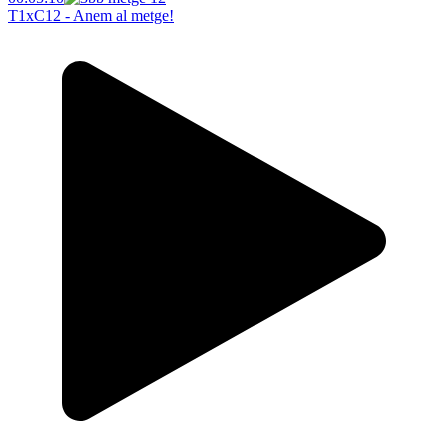
T1xC12 - Anem al metge!