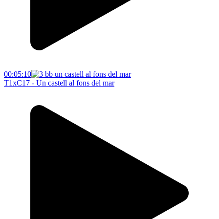
00:05:10
T1xC17 - Un castell al fons del mar