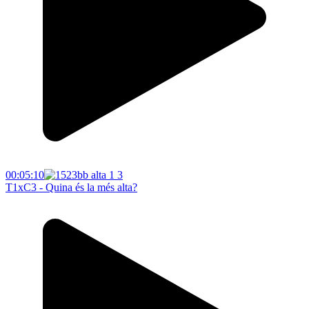
00:05:10
T1xC3 - Quina és la més alta?