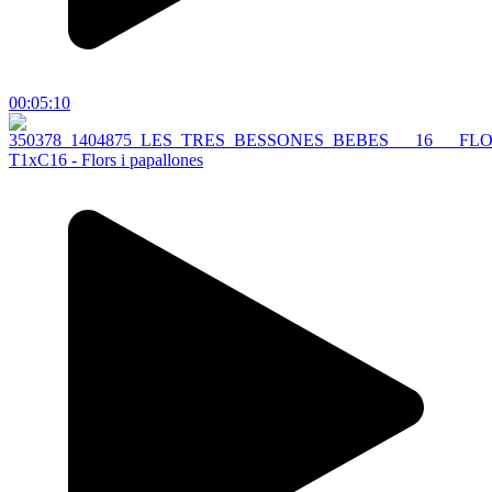
00:05:10
T1xC16 - Flors i papallones