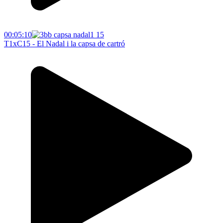
00:05:10
T1xC15 - El Nadal i la capsa de cartró