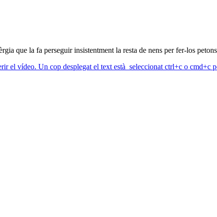
rgia que la fa perseguir insistentment la resta de nens per fer-los petons
erir el vídeo. Un cop desplegat el text està seleccionat ctrl+c o cmd+c pe