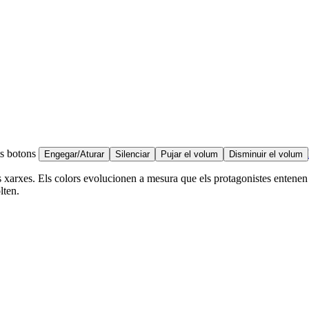
ts botons
Engegar/Aturar
Silenciar
Pujar el volum
Disminuir el volum
es xarxes. Els colors evolucionen a mesura que els protagonistes entenen l
lten.