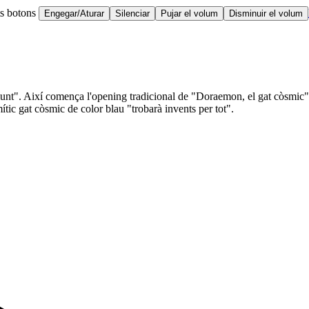
ts botons
Engegar/Aturar
Silenciar
Pujar el volum
Disminuir el volum
munt". Així comença l'opening tradicional de "Doraemon, el gat còsmic",
tic gat còsmic de color blau "trobarà invents per tot".