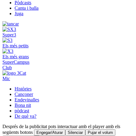
Pòdcasts
Canta i balla
Juga
Super3
Els més petits
Els més grans
SuperCampus
Club
Mic
Històries
Cançoner
Endevinalles
Bona nit
pòdcast
De què va?
Després de la publicitat pots interactuar amb el player amb els
següents botons
Engegar/Aturar
Silenciar
Pujar el volum