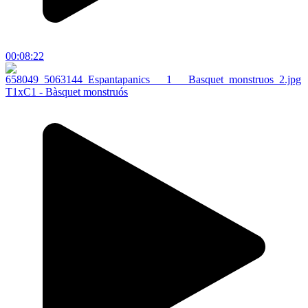
00:08:22
T1xC1 - Bàsquet monstruós