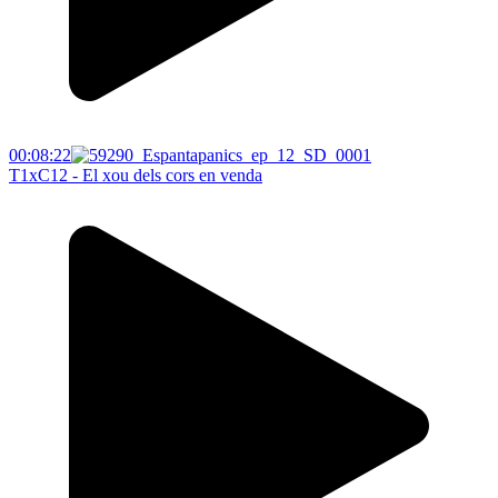
00:08:22
T1xC12 - El xou dels cors en venda