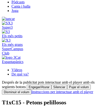
Pòdcasts
Canta i balla
Juga
Super3
Els més petits
Els més grans
SuperCampus
Club
Espantapànics
Vídeos
De què va?
Després de la publicitat pots interactuar amb el player amb els
següents botons
Engegar/Aturar
Silenciar
Pujar el volum
Instruccions per interactuar amb el player
Disminuir el volum
T1xC15 - Petons pelillosos