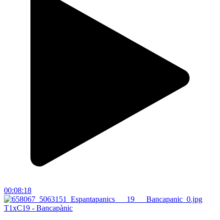
00:08:18
T1xC19 - Bancapànic