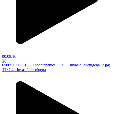
00:08:16
T1xC4 - Invasió alienígena