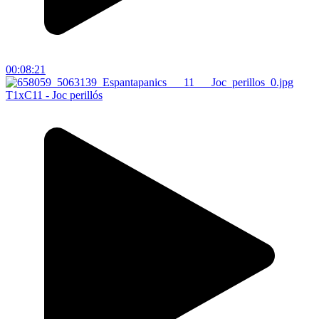
00:08:21
T1xC11 - Joc perillós