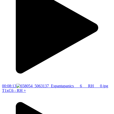
00:08:13
T1xC6 - RH +