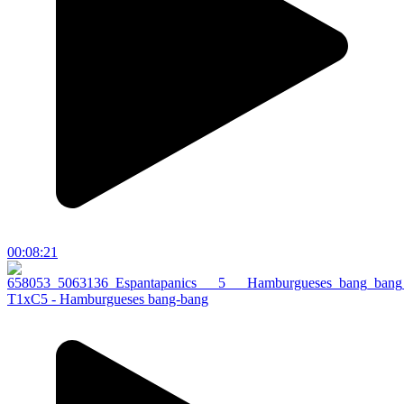
00:08:21
T1xC5 - Hamburgueses bang-bang