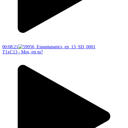
00:08:21
T1xC13 - Mos, ets tu?